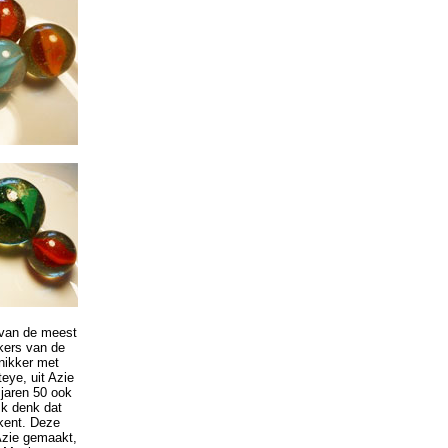
 van de meest
kers van de
nikker met
eye, uit Azie
 jaren 50 ook
Ik denk dat
kent. Deze
 Azie gemaakt,