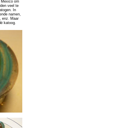
n Mexico om
den veel te
atogen. In
lende namen,
", enz. Maar
dé katoog.